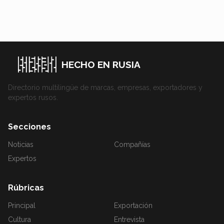
HECHO EN RUSIA
Directorio multilingüe de marcas, empresas, exportadores y
expertos rusos.
Secciones
Noticias
Compañías
Expertos
Rúbricas
Principal
Exportación
Cultura
Entrevista