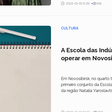
2022-01-19 11:39
318
CULTURA
A Escola das Indú
operar em Novos
Em Novosibirsk, no quarto 
primeiro conjunto da Escola 
da região Natalia Yaroslavt