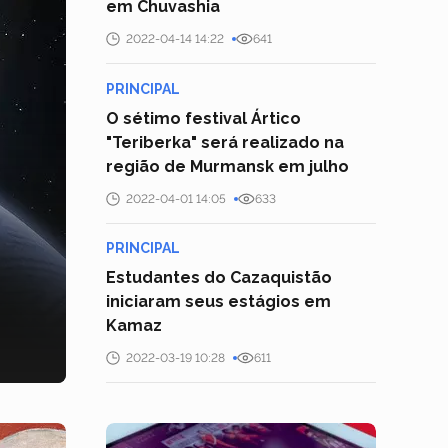
em Chuvashia
2022-04-14 14:22
641
PRINCIPAL
O sétimo festival Ártico
"Teriberka" será realizado na
região de Murmansk em julho
2022-04-01 14:05
633
PRINCIPAL
Estudantes do Cazaquistão
iniciaram seus estágios em
Kamaz
2022-03-19 10:28
611