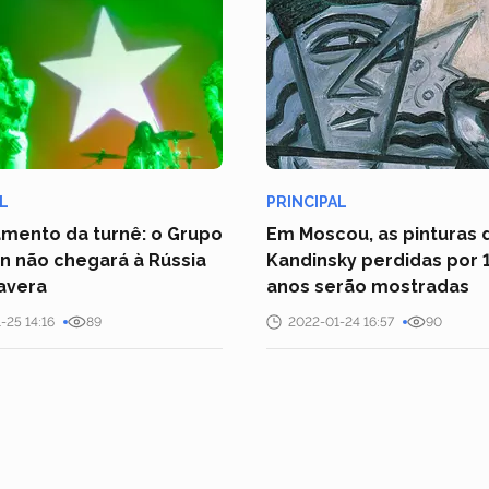
L
PRINCIPAL
mento da turnê: o Grupo
Em Moscou, as pinturas 
n não chegará à Rússia
Kandinsky perdidas por 
avera
anos serão mostradas
-25 14:16
89
2022-01-24 16:57
90