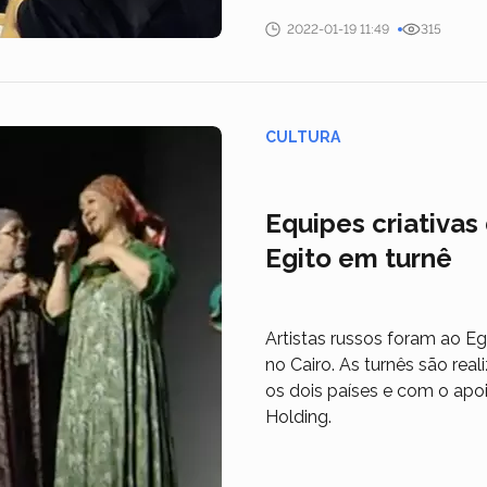
2022-01-19 11:49
315
CULTURA
Equipes criativas
Egito em turnê
Artistas russos foram ao E
no Cairo. As turnês são re
os dois países e com o apoi
Holding.