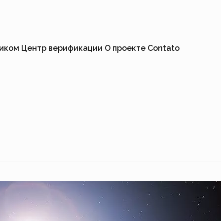
ником
Центр верификации
О проекте
Contato