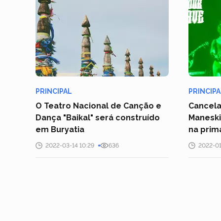
PRINCIPAL
PRINCIPA
O Teatro Nacional de Canção e
Cancela
Dança "Baikal" será construído
Maneski
em Buryatia
na prim
2022-03-14 10:29
636
2022-01