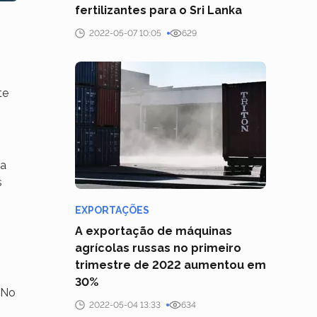
fertilizantes para o Sri Lanka
2022-05-07 10:05
629
te
ta
s
EXPORTAÇÕES
A exportação de máquinas
agrícolas russas no primeiro
trimestre de 2022 aumentou em
30%
 No
2022-05-04 13:33
634