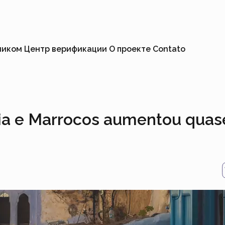
ником
Центр верификации
О проекте
Contato
sia e Marrocos aumentou quas