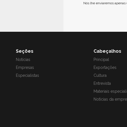
Nós lhe enviaremos apenas 
Seções
Cabeçalhos
Notícias
Principal
Empresas
Exportações
Especialistas
Cultura
Entrevista
Materiais especial
Notícias da empre