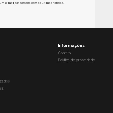
um e-mail por semana com as últimas notícias.
Informações
Contato
Política de privacidade
izados
sa