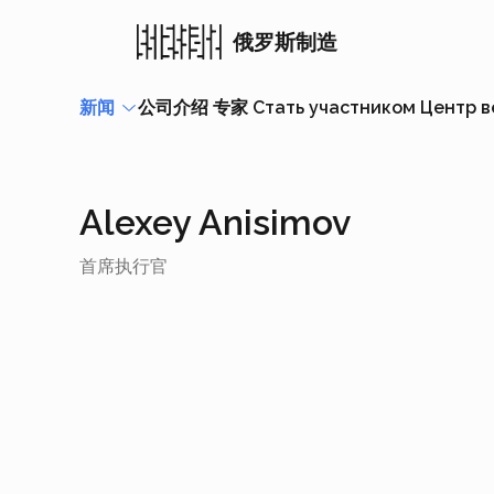
俄罗斯制造
新闻
公司介绍
专家
Стать участником
Центр 
Alexey Anisimov
首席执行官