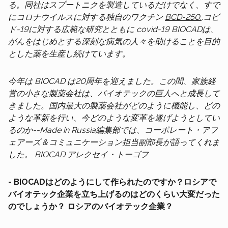
る。同社はスプートニクを製造しているだけでなく、すで
にコロナウイルスに対する独自のワクチン
BCD-250.
.コビ
ド-19に対する広範な研究とともに
covid-19
BIOCADは、
がんをはじめとする深刻な病気の人々を助けることを目的
とした薬を生産し続けています。
今年は
BIOCAD
は20周年を迎えました。この間、家族経
営の小さな製薬会社は、バイオテックの巨人へと成長して
きました。国内最大の製薬会社がどのように機能し、どの
ような革新を行い、今どのような変革を遂げようとしてい
るのか--Made in Russia編集部では、コーポレート・アフ
ェアーズ＆コミュニケーション担当副部長が語ってくれま
した。
BIOCAD
アレクセイ・トーゴフ
- BIOCADはどのようにして作られたのですか？ロシアで
バイオテック企業を立ち上げるのはどのくらい大変だった
のでしょうか？
ロシアのバイオテック企業？