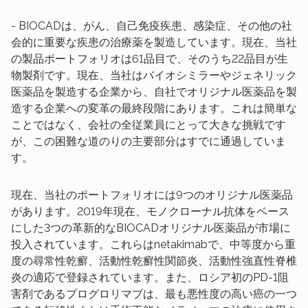
- BIOCADは、がん、自己免疫疾患、感染症、その他の社
会的に重要な疾患の治療薬を製造しています。現在、当社
の製品ポートフォリオは61品目で、そのうち22品目が生
物製剤です。現在、当社はバイオシミラーやジェネリック
医薬品を製造する企業から、自社でオリジナル医薬品を製
造する企業への変革の最終段階にあります。これは簡単な
ことではなく、会社の全従業員にとって大きな挑戦です
が、この困難な道のりの主要部分はすでに通過していま
す。
現在、当社のポートフォリオには9つのオリジナル医薬品
があります。2019年現在、モノクローナル抗体をベース
にした3つの革新的なBIOCADオリジナル医薬品が市場に
投入されています。これらはnetakimabで、中等度から重
度の尋常性乾癬、活動性乾癬性関節炎、活動性強直性脊椎
炎の適応で登録されています。また、ロシア初のPD-1阻
害剤であるプログロリマブは、最も悪性度の高い癌の一つ