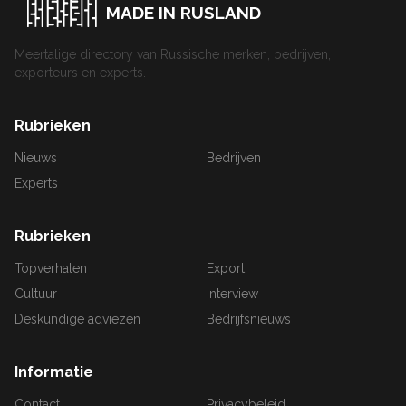
MADE IN RUSLAND
Meertalige directory van Russische merken, bedrijven,
exporteurs en experts.
Rubrieken
Nieuws
Bedrijven
Experts
Rubrieken
Topverhalen
Export
Cultuur
Interview
Deskundige adviezen
Bedrijfsnieuws
Informatie
Contact
Privacybeleid