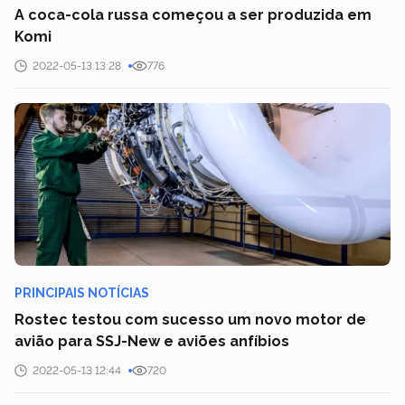
A coca-cola russa começou a ser produzida em
Komi
2022-05-13 13:28
776
PRINCIPAIS NOTÍCIAS
Rostec testou com sucesso um novo motor de
avião para SSJ-New e aviões anfíbios
2022-05-13 12:44
720