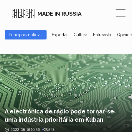
MADE IN RUSSIA
Principais notícias
Exportar
Cultura
Entrevista
Opiniõe
A electrónica de rádio pode tornar-se
uma indústria prioritária em Kuban
2022-05-16 10:56
543