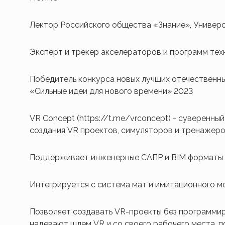
Лектор Российского общества «Знание», Универс
Эксперт и трекер акселераторов и программ те
Победитель конкурса новых лучших отечественн
«Сильные идеи для нового времени» 2023
VR Concept (https://t.me/vrconcept) - суверенн
создания VR проектов, симуляторов и тренажеро
Поддерживает инженерные САПР и BIM форматы 
Интегрируется с система мат и имитационного м
Позволяет создавать VR-проекты без программир
надевают шлем VR и со своего рабочего места, п