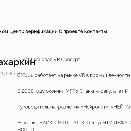
иком
Центр верификации
О проекте
Контакты
ахаркин
В 2014 основал VR Concept
t (ООО «ВР
С 2008 работает на рынке VR в промышленности
В 2008 году окончил МГТУ Станкин, факультет И
Руководитель направления «Нейронет»: «НЕЙ
Участник НАИКС, МТПП, АШК, Центр НТИ ДВФУ, G
НСППО