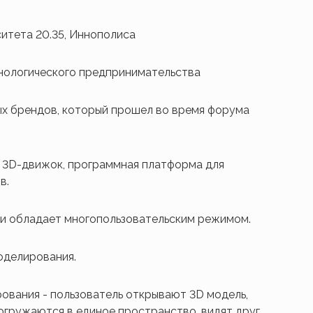
итета 20.35, Иннополиса
хнологического предпринимательства
ых брендов, который прошел во время форума
ый 3D-движок, программная платформа для
в.
и обладает многопользовательским режимом.
оделирования.
ования - пользователь открывают 3D модель,
огружаются в единое пространство, видят друг