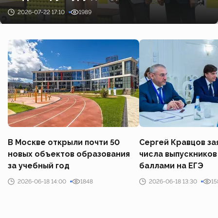
2026-07-22 17:10
1989
В Москве открыли почти 50
Сергей Кравцов за
новых объектов образования
числа выпускников
за учебный год
баллами на ЕГЭ
2026-06-18 14:00
1848
2026-06-18 13:30
15