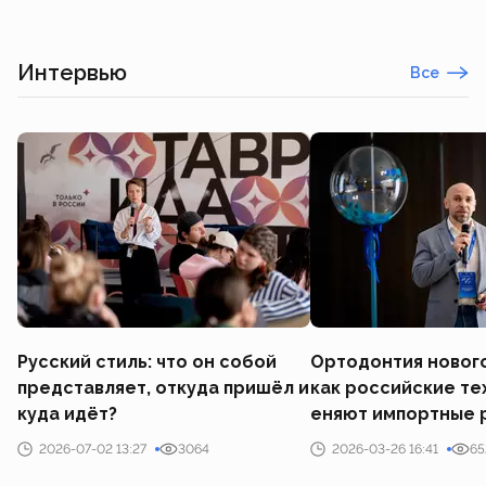
Интервью
Все
Русский стиль: что он собой
Ортодонтия новог
представляет, откуда пришёл и
как российские те
куда идёт?
еняют импортные 
2026-07-02 13:27
3064
2026-03-26 16:41
65