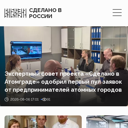
СДЕЛАНО В
РОССИИ
Экспертный совет проекта «Сделано в
Атомграде» одобрил первый пул заявок
от предпринимателей атомных городов
2026-08-06 17:01
91