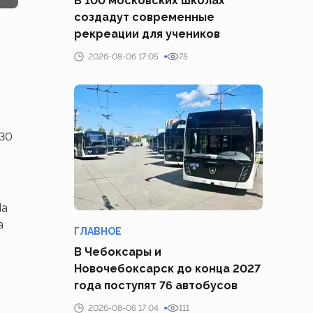
В 100 московских школах
создадут современные
рекреации для учеников
2026-08-06 17:05
75
030
На
а
ГЛАВНОЕ
В Чебоксары и
Новочебоксарск до конца 2027
года поступят 76 автобусов
2026-08-06 17:04
111