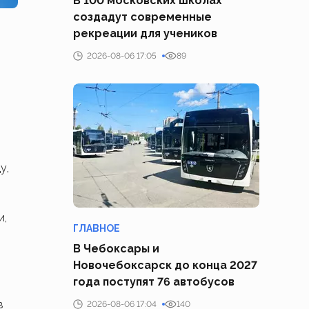
В 100 московских школах
создадут современные
рекреации для учеников
2026-08-06 17:05
89
у,
и,
ГЛАВНОЕ
В Чебоксары и
Новочебоксарск до конца 2027
года поступят 76 автобусов
в
2026-08-06 17:04
140