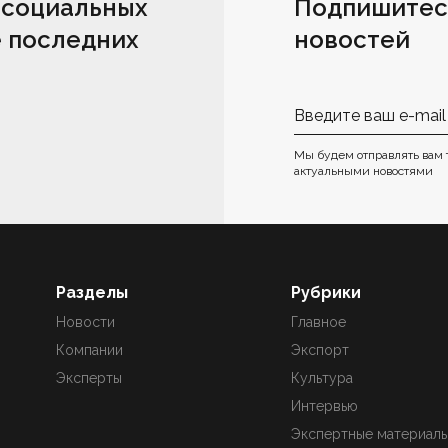
 социальных
Подпишитес
е последних
новостей
Мы будем отправлять вам 
актуальными новостями
Разделы
Рубрики
Новости
Главное
Компании
Экспорт
Эксперты
Культура
Интервью
Экспертные материал