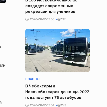
В 100 московских школах
создадут современные
рекреации для учеников
2026-08-06 17:05
137
а
млн
ГЛАВНОЕ
В Чебоксары и
Новочебоксарск до конца 2027
года поступят 76 автобусов
й
2026-08-06 17:04
243