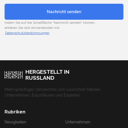
Nachricht senden
Indem Sie auf die Schaltfläche "Nachricht senden" klicken,
erklären Sie sich einverstanden mit
Datenschutzbestimmungen
HERGESTELLT IN
RUSSLAND
Mehrsprachiges Verzeichnis von russischen Marken,
Unternehmen, Exporteuren und Experten.
Rubriken
Neuigkeiten
Unternehmen