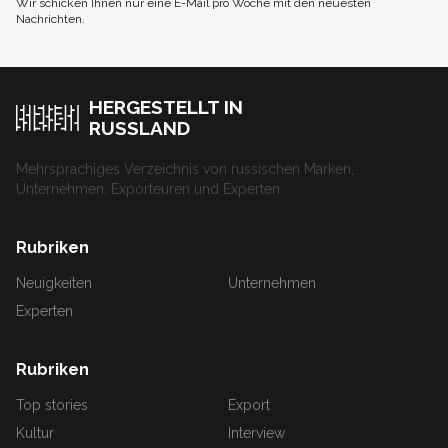
Wir schicken Ihnen nur eine E-Mail pro Woche mit den neuesten
Nachrichten.
HERGESTELLT IN
RUSSLAND
Mehrsprachiges Verzeichnis von russischen Marken,
Unternehmen, Exporteuren und Experten.
Rubriken
Neuigkeiten
Unternehmen
Experten
Rubriken
Top stories
Export
Kultur
Interview