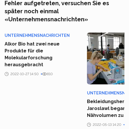
Fehler aufgetreten, versuchen Sie es
später noch einmal
«Unternehmensnachrichten»
UNTERNEHMENSNACHRICHTEN
Alkor Bio hat zwei neue
Produkte für die
Molekularforschung
herausgebracht
2022-10-27 14:50
810
UNTERNEHMENSNA
Bekleidungsherst
Jaroslawl begann
Nähvolumen zu e
2022-05-13 14:20