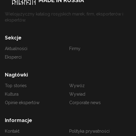
Wielojęzyczny katalog rosyjskich marek, firm, eksporterów i
ekspertów.
Sekcje
Aktualności
Firmy
Eksperci
Nagłówki
Top stories
Wywóz
Kultura
Wywiad
Opinie ekspertów
Corporate news
Informacje
Kontakt
Polityka prywatności