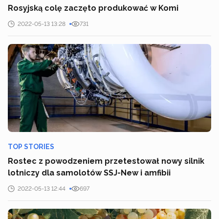
Rosyjską colę zaczęto produkować w Komi
2022-05-13 13:28
731
TOP STORIES
Rostec z powodzeniem przetestował nowy silnik
lotniczy dla samolotów SSJ-New i amfibii
2022-05-13 12:44
697