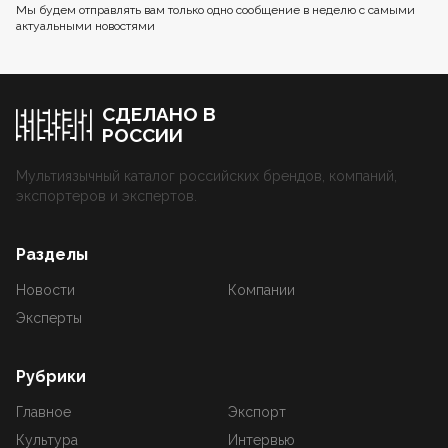
Мы будем отправлять вам только одно сообщение в неделю с самыми
актуальными новостями
СДЕЛАНО В
РОССИИ
Мультиязычный каталог российских брендов, компаний,
экспортеров и экспертов.
Разделы
Новости
Компании
Эксперты
Рубрики
Главное
Экспорт
Культура
Интервью