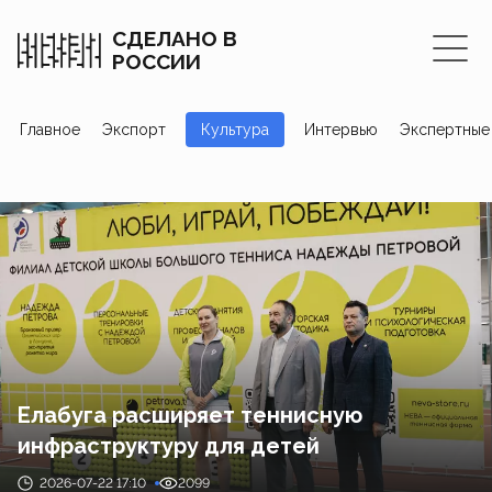
СДЕЛАНО В
РОССИИ
Главное
Экспорт
Культура
Интервью
Экспертные
Елабуга расширяет теннисную
инфраструктуру для детей
2026-07-22 17:10
2099