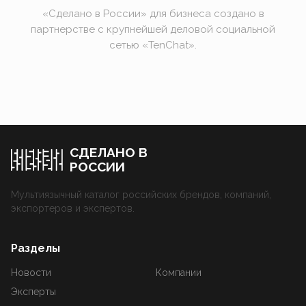
«Сделано в России» для бизнеса создано в
партнерстве с крупнейшей деловой социальной
сетью «TenChat».
СДЕЛАНО В
РОССИИ
Мультиязычный каталог российских брендов, компаний,
экспортеров и экспертов.
Разделы
Новости
Компании
Эксперты