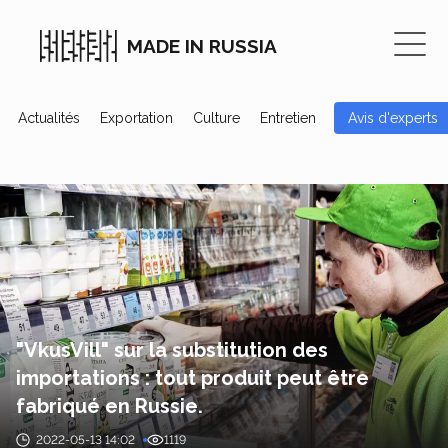
MADE IN RUSSIA
Actualités
Exportation
Culture
Entretien
Avis d'experts
"VkusVill" sur la substitution des
importations : tout produit peut être
fabriqué en Russie.
2022-05-13 14:02
1119