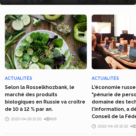
ACTUALITÉS
ACTUALITÉS
Selon la Rosselkhozbank, le
L'économie russe
marché des produits
"pénurie de perso
biologiques en Russie va croître
domaine des tec
de 10 à 12 % par an.
l'information, a d
Conseil de la Féd
2022-04-26 12:20
835
2022-04-25 16:32